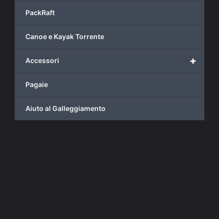
PackRaft
Canoe e Kayak Torrente
+
Accessori
Pagaie
Aiuto al Galleggiamento