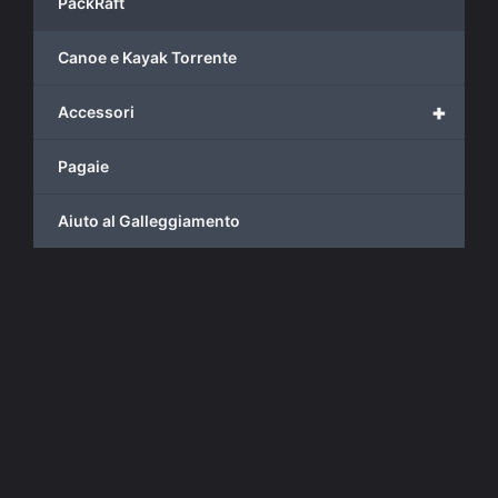
PackRaft
Canoe e Kayak Torrente
+
Accessori
Pagaie
Aiuto al Galleggiamento