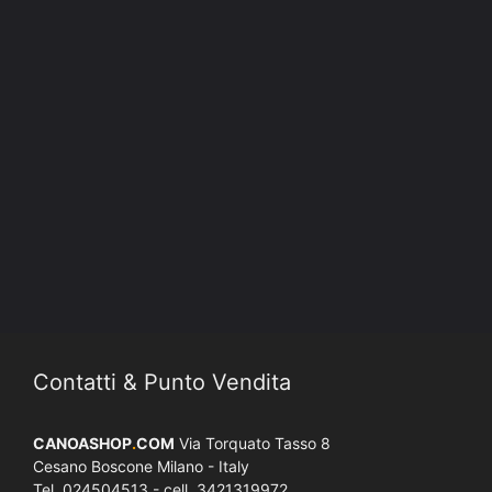
Contatti & Punto Vendita
CANOASHOP
.
COM
Via Torquato Tasso 8
Cesano Boscone Milano - Italy
Tel. 024504513 - cell. 3421319972